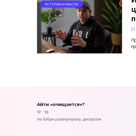
ИСТОРИИ И МЫСЛИ
ц
п
Пр
пр
Айти «очищается»?
10
На Хабре развернулась дискуссия