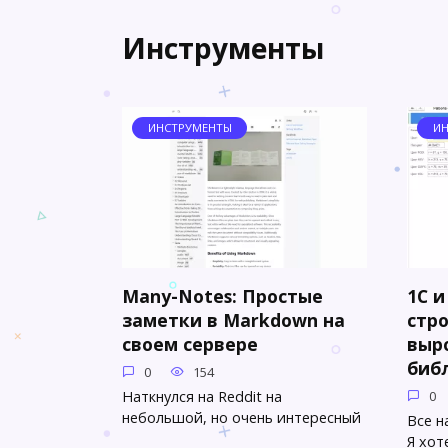
Инструменты
ИНСТРУМЕНТЫ
ИН
Many-Notes: Простые
1С и
заметки в Markdown на
стр
своем сервере
выр
биб
0
154
Наткнулся на Reddit на
0
небольшой, но очень интересный
Все н
Я хот