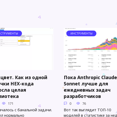
СТРУМЕНТЫ
ИНСТРУМЕНТЫ
 цвет. Как из одной
Пока Anthropic Claude
очки HEX-кода
Sonnet лучше для
осла целая
ежедневных задач
лиотека
разработчиков
171
0
76
ачалось с банальной задачи.
Вот так выглядит ТОП-10
ел нормально
моделей в статистике за не