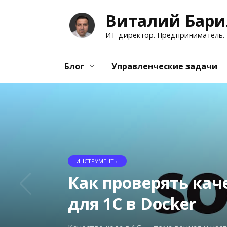
Перейти
Виталий Бари
к
содержанию
ИТ-директор. Предприниматель.
Блог
Управленческие задачи
АНАЛИЗ НОВОСТЕЙ
1С (в лице юристов
forum.mista.ru