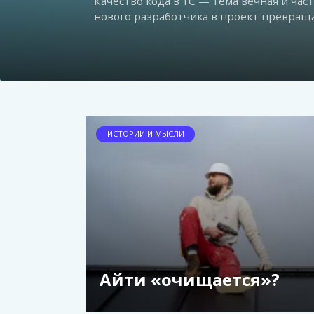
В сети всплыла «прекрасная» новость. 
Суть: АО «КМ» (представитель 1С по за
ИСТОРИИ И МЫСЛИ
Айти «очищается»?