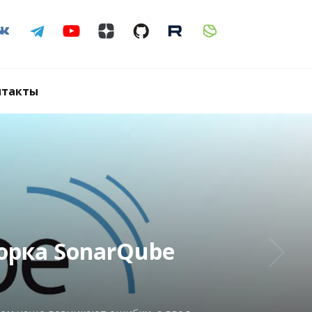
нтакты
уация с