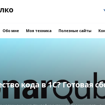
лко
Обо мне
Моя техника
Полезные сайты
Ко
) стреляет себе в ногу? Сит