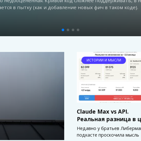
Популярный ресурс для 1С-ников форум миста получил пись
щите прав) требует удалить страницы
ИСТОРИИ И МЫСЛИ
Claude Max vs API.
Реальная разница в 
Недавно у братьев Либерма
подкасте проскочила мысль