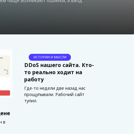
мо счастья. Форум Миста хотят закрыть!
ИСТОРИИ И МЫСЛИ
DDoS нашего сайта. Кто-
то реально ходит на
работу
Где-то недели две назад нас
прощупывали. Рабочий сайт
тупил.
цене
н в