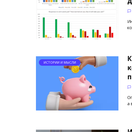
д
Ин
ко
К
ИСТОРИИ И МЫСЛИ
к
п
Оп
а 
И