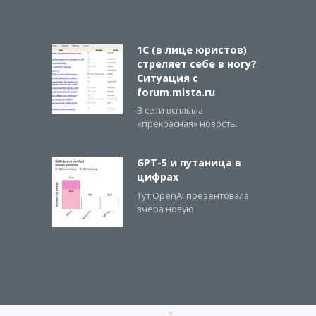
1С (в лице юристов)
стреляет себе в ногу?
Ситуация с
forum.mista.ru
В сети всплыла
«прекрасная» новость.
GPT-5 и путаница в
цифрах
Тут OpenAI презентовала
вчера новую