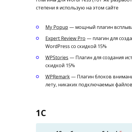
степени я использую на этом сайте
Му Рорuр
— мощный плагин всплыва
Expert Review Pro
— плагин для созд
WordPress со скидкой 15%
WPStories
— Плагин для создания ист
скидкой 15%
WPRemark
— Плагин блоков внимани
лету, никаких подключаемых файлов
1С