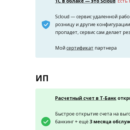
1С в облаке — это Scloud
Есть
Scloud — сервис удаленной раб
розницу и другие конфигурации
пропадет, сервис сам делает ре
Мой
сертификат
партнера
ИП
Расчетный счет в Т-Банк
откры
Быстрое открытие счета на выг
банкинг + ещё
3 месяца обслу