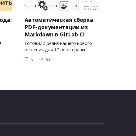
года:
Автоматическая сборка
PDF-документации из
Markdown в GitLab CI
и
Готовили релиз нашего нового
решения для 1С по отправке
0
88