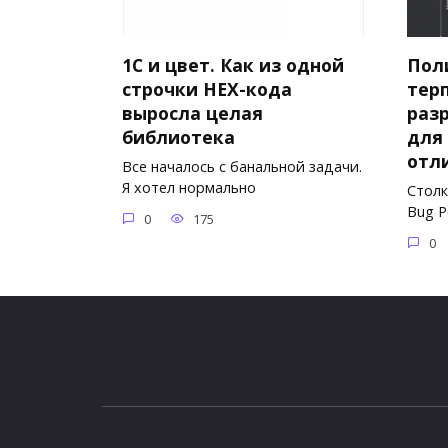
1С и цвет. Как из одной
Пол
строчки HEX-кода
терп
выросла целая
раз
библиотека
для
отл
Все началось с банальной задачи.
Я хотел нормально
Столк
Bug Po
0
175
0