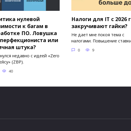
итика нулевой
Налоги для IT с 2026 
имости к багам в
закручивают гайки?
работке ПО. Ловушка
Не дает мне покоя тема с
 перфекциониста или
налогами. Повышение ставк
ичная штука?
0
9
нулся недавно с идеей «Zero
licy» (ZBP).
40