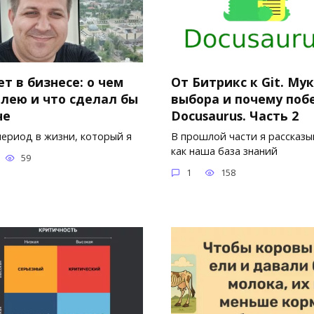
ет в бизнесе: о чем
От Битрикс к Git. Му
алею и что сделал бы
выбора и почему поб
че
Docusaurus. Часть 2
период в жизни, который я
В прошлой части я рассказы
как наша база знаний
59
1
158