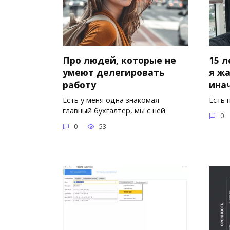
Про людей, которые не
15 л
умеют делегировать
я ж
работу
ина
Есть у меня одна знакомая
Есть 
главный бухгалтер, мы с ней
0
0
53