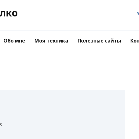
лко
Обо мне
Моя техника
Полезные сайты
Ко
s