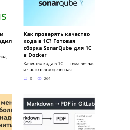
ки
Как проверять качество
едил
кода в 1С? Готовая
сборка SonarQube для 1С
в Docker
вал,
Качество кода в 1С — тема вечная
и часто недооцененная.
0
264