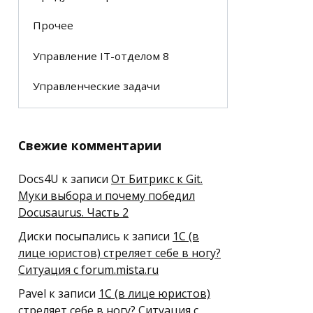
Прочее
Управление IT-отделом 8
Управленческие задачи
Свежие комментарии
Docs4U
к записи
От Битрикс к Git.
Муки выбора и почему победил
Docusaurus. Часть 2
Диски посыпались
к записи
1С (в
лице юристов) стреляет себе в ногу?
Ситуация с forum.mista.ru
Pavel
к записи
1С (в лице юристов)
стреляет себе в ногу? Ситуация с