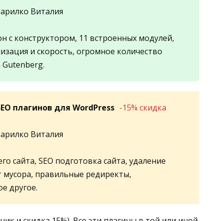
Барилко Виталия
 с конструктором, 11 встроенных модулей,
зация и скорость, огромное количество
 Gutenberg.
SEO плагинов для WordPress
-15% скидка
Барилко Виталия
го сайта, SEO подготовка сайта, удаление
т мусора, правильные редиректы,
е другое.
ик и скидка 15%). Все эти плагины в той или иной