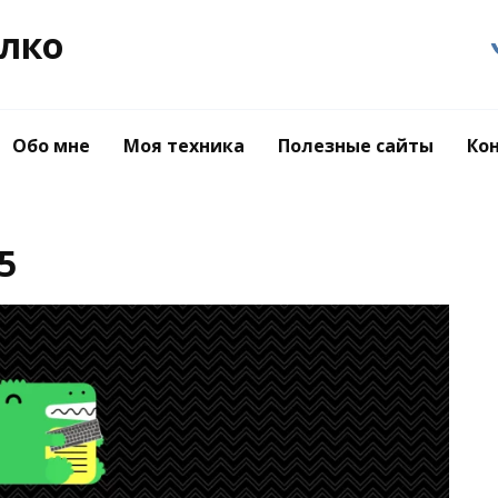
лко
Обо мне
Моя техника
Полезные сайты
Ко
5