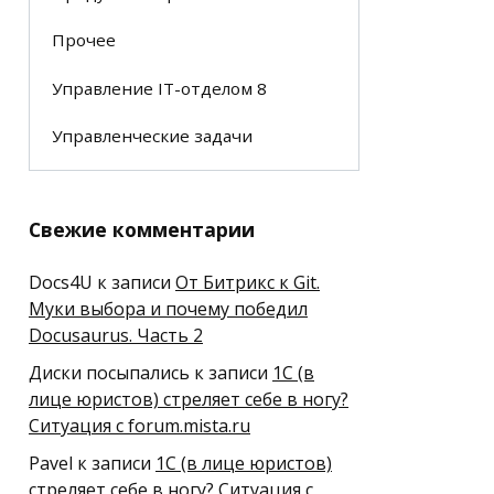
Прочее
Управление IT-отделом 8
Управленческие задачи
Свежие комментарии
Docs4U
к записи
От Битрикс к Git.
Муки выбора и почему победил
Docusaurus. Часть 2
Диски посыпались
к записи
1С (в
лице юристов) стреляет себе в ногу?
Ситуация с forum.mista.ru
Pavel
к записи
1С (в лице юристов)
стреляет себе в ногу? Ситуация с