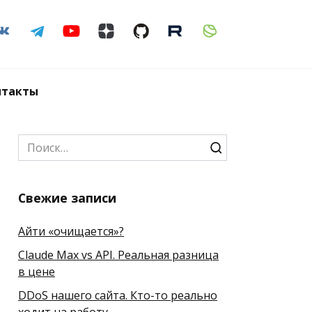
нтакты
Search
for:
Свежие записи
Айти «очищается»?
Claude Max vs API. Реальная разница
в цене
DDoS нашего сайта. Кто-то реально
ходит на работу