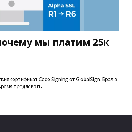
 почему мы платим 25к
вия сертификат Code Signing от GlobalSign. Брал в
 время продлевать.